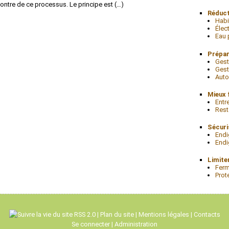
ncontre de ce processus. Le principe est (…)
Réduct
Habi
Élect
Eau 
Prépar
Gest
Gest
Auto
Mieux f
Entre
Rest
Sécuri
Endi
Endi
Limite
Ferm
Prot
RSS 2.0
|
Plan du site
|
Mentions légales
|
Contacts
Se connecter
|
Administration