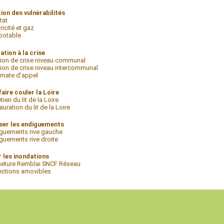
ion des vulnérabilités
tat
ricité et gaz
potable
ation à la crise
ion de crise niveau communal
ion de crise niveau intercommunal
mate d’appel
aire couler la Loire
tien du lit de la Loire
auration du lit de la Loire
ser les endiguements
guements rive gauche
guements rive droite
r les inondations
eture Remblai SNCF Réseau
ections amovibles