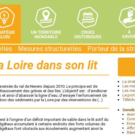
elles
Mesures structurelles
Porteur de la st
a Loire dans son lit
La stra
Les mes
raversée du val de Nevers depuis 2010. Le principe est de
Les mes
réhaussement des grèves et des îles. L’objectif est : d’améliorer
Le port
 et ainsi d’abaisser la ligne d’eau ;d’enrayer l’enfoncement de
Téléch
ation des sédiments par la Loire par des interventions de (…)
Sensibi
Anim
Com
 à l’origine d’un déficit important de sable dans le lit actif du
Ens
s végétaux accumulent à certains endroits des forts volumes de
Affi
végétaux font obstacle aux écoulements augmentant ainsi le
Révi