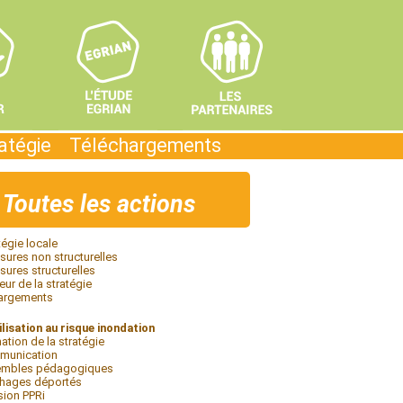
ratégie
Téléchargements
Toutes les actions
tégie locale
ures non structurelles
ures structurelles
eur de la stratégie
argements
lisation au risque inondation
ation de la stratégie
munication
embles pédagogiques
chages déportés
sion PPRi