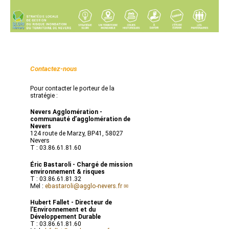
Contactez-nous
Pour contacter le porteur de la
stratégie :
Nevers Agglomération -
communauté d’agglomération de
Nevers
124 route de Marzy, BP41, 58027
Nevers
T : 03.86.61.81.60
Éric Bastaroli - Chargé de mission
environnement & risques
T : 03.86.61.81.32
Mel :
ebastaroli@agglo-nevers.fr
Hubert Fallet - Directeur de
l’Environnement et du
Développement Durable
T : 03.86.61.81.60