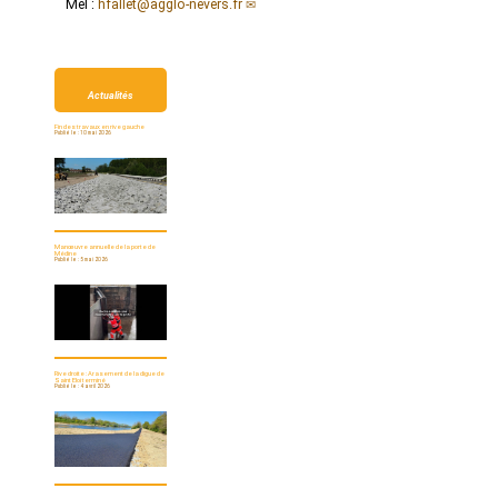
Mel :
hfallet@agglo-nevers.fr
Actualités
Fin des travaux en rive gauche
Publié le : 10 mai 2026
Manœuvre annuelle de la porte de
Médine
Publié le : 5 mai 2026
Rive droite : Arasement de la digue de
Saint Eloi terminé
Publié le : 4 avril 2026