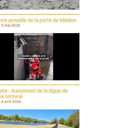
re annuelle de la porte de Médine
 : 5 mai 2026
oite : Arasement de la digue de
loi terminé
: 4 avril 2026