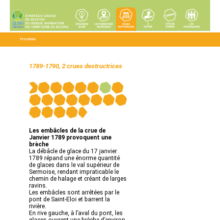
Préambule
1789-1790, 2 crues destructrices
Les embâcles de la crue de
Janvier 1789 provoquent une
brèche
La débâcle de glace du 17 janvier
1789 répand une énorme quantité
de glaces dans le val supérieur de
Sermoise, rendant impraticable le
chemin de halage et créant de larges
ravins.
Les embâcles sont arrêtées par le
pont de Saint-Eloi et barrent la
rivière.
En rive gauche, à l’aval du pont, les