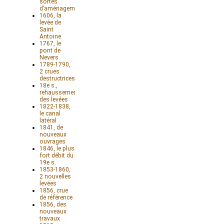
sortes
d’aménagements
1606, la
levée de
Saint
Antoine
1767, le
pont de
Nevers
1789-1790,
2 crues
destructrices
18e s.,
rehaussement
des levées
1822-1838,
le canal
latéral
1841, de
nouveaux
ouvrages
1846, le plus
fort débit du
19e s.
1853-1860,
2 nouvelles
levées
1856, crue
de référence
1856, des
nouveaux
travaux