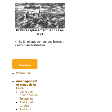
Gravure représentant la Loire en
crue
> 18e S., rehaussement des levées...
> retour au sommaire...
Chronologie
Préambule
Aménagements
et crues de la
Loire
Les crues :
phénomènes
fréquents
12e s., les
turcies
15e s., 2