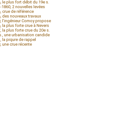
, le plus fort débit du 19e s.
-1860, 2 nouvelles levées
, crue de référence
, des nouveaux travaux
, l’ingénieur Comoy propose
, la plus forte crue à Nevers
, la plus forte crue du 20e s.
s., une urbanisation candide
, la piqure de rappel
, une crue récente