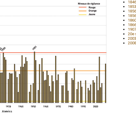
1846
1853
1856
1856
1860
1866
1907
20e 
2003
2008