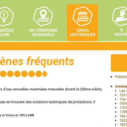
ènes fréquents
Préamb
Aménag
s d’eau annuelles maximales mesurées durant le 20ème siècle,
Les 
12e s
15e 
ues en trouvant des solutions techniques de protections. Il
1606
1767
1789
18e 
1822
1841