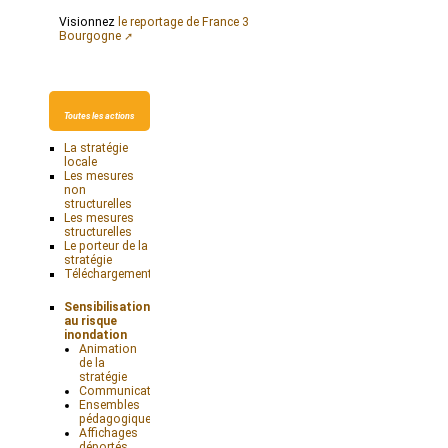
Visionnez
le reportage de France 3
Bourgogne
Toutes les actions
La stratégie
locale
Les mesures
non
structurelles
Les mesures
structurelles
Le porteur de la
stratégie
Téléchargements
Sensibilisation
au risque
inondation
Animation
de la
stratégie
Communication
Ensembles
pédagogiques
Affichages
déportés