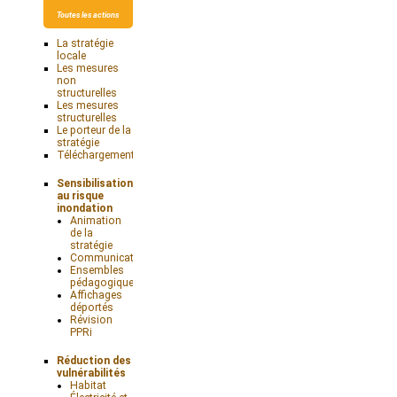
Toutes les actions
La stratégie
locale
Les mesures
non
structurelles
Les mesures
structurelles
Le porteur de la
stratégie
Téléchargements
Sensibilisation
au risque
inondation
Animation
de la
stratégie
Communication
Ensembles
pédagogiques
Affichages
déportés
Révision
PPRi
Réduction des
vulnérabilités
Habitat