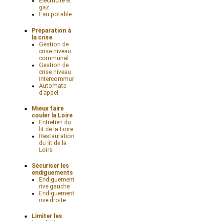
Électricité et
gaz
Eau potable
Préparation à
la crise
Gestion de
crise niveau
communal
Gestion de
crise niveau
intercommunal
Automate
d’appel
Mieux faire
couler la Loire
Entretien du
lit de la Loire
Restauration
du lit de la
Loire
Sécuriser les
endiguements
Endiguements
rive gauche
Endiguements
rive droite
Limiter les