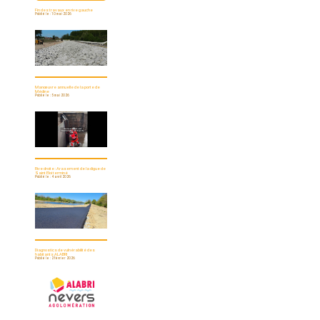
Fin des travaux en rive gauche
Publié le : 10 mai 2026
Manœuvre annuelle de la porte de
Médine
Publié le : 5 mai 2026
Rive droite : Arasement de la digue de
Saint Eloi terminé
Publié le : 4 avril 2026
Diagnostics de vulnérabilité des
habitants ALABRI
Publié le : 2 février 2026